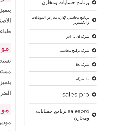
برنامج حسابات ومخازن
يتميز
برنامج محاسبي لإدارة معارض الموبايلات
الاصن
و الكمبيوتر
طباعة
شركة اى تى اس
مود
شركة برامج محاسبة
تستطي
شركة its
مستخد
its شركة
يتميز
الضرو
sales pro
مود
salespro برنامج حسابات
ومخازن
موديو