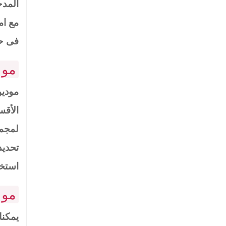
المدخ
مع ام
فى حا
مود
موديو
الأقس
تحديد
استخر
مود
يمكنك