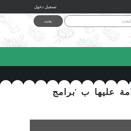
تسجيل دخول
بحث
ة عليها ب 'برامج