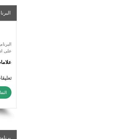
البرن
على اد
علاما
تعليقات
التف
برنام