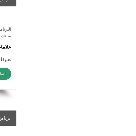
ساعدت 
علاما
تعليقات
التف
برنام