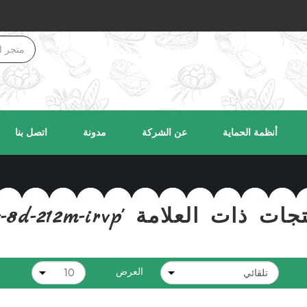
أنظمة الحماية
عن الشركة
مدونة
اتصل بنا
 ذات العلامة 'cam-ipv-8d-212m-irvp'
العرض