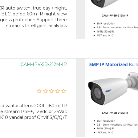
auto switch, true day / night,
 BLC, defog 60m IR night view
gress protection Support three
streams Intelligent analytics
CAM-IPV-5B-212M-IR
varifocal lens 200ft [60m] IR
le stream PoE+, 12Vdc or 24Vac
IK10 vandal proof Onvif S/G/Q/T