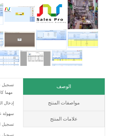
تسجيل ج
الوصف
مهما كان
مواصفات المنتج
إدخال ال
سهولة عم
علامات المنتج
تسجيل ال
تسجيل جم