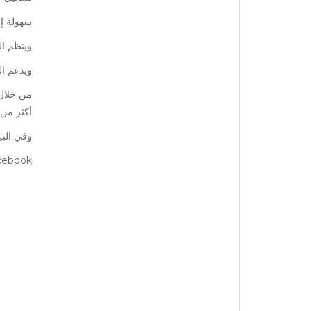
سهولة إص
وينظم ال
ويدعم ال
من خلال 
أكثر من
وفي البر
cebook